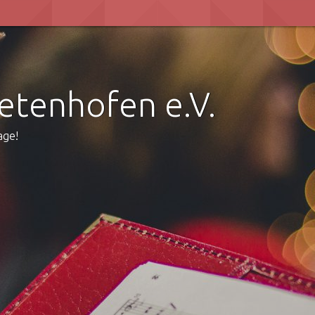
etenhofen e.V.
age!